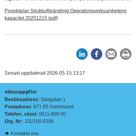
Projektplan Strukturförändring Operationsverksamhetens
kapacitet 20251215 (pdf)
D
D
Tipsa
Sk
e
e
en
ut
l
l
vän
a
a
Senast uppdaterad 2026-05-15 13:17
p
p
Adressuppgifter
å
å
Besöksadress: 
Storgatan 1
L
F
Postadress
: 871 85 Härnösand
i
a
Telefon, växel: 
0611-800 00
n
c
Org. Nr:
232100-0206
k
e
e
b
Kontakta oss