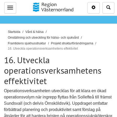
Inställninga
Sö
Meny
D
Startsida
Vård & hälsa
u
Omställning och utveckling för hälso- och sjukvård
ä
Framtidens sjukhusstruktur
Projekt strukturförändringarna
16. Utveckla operationsverksamhetens effektivitet
r
h
16. Utveckla
ä
operationsverksamhetens
r
:
effektivitet
Operationsverksamheten utvecklas för att klara en ökad
operationsvolym när ingrepp flyttas från Sollefteå till främst
Sundsvall (och delvis Örnsköldsvik). Uppdraget omfattar
förbättrad planering och produktivitet samt förslag på
åtgärder för att hantera bristen på operationssjuksköterskor.