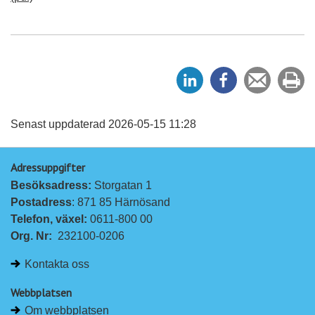
D
D
Tipsa
Sk
e
e
en
ut
l
l
vän
a
a
Senast uppdaterad 2026-05-15 11:28
p
p
Adressuppgifter
å
å
Besöksadress: 
Storgatan 1
L
F
Postadress
: 871 85 Härnösand
i
a
Telefon, växel: 
0611-800 00
n
c
Org. Nr:
232100-0206
k
e
e
b
Kontakta oss
d
o
I
o
Webbplatsen
n
k
Om webbplatsen