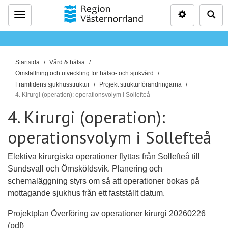
Inställninga
Sö
Meny
D
Startsida
Vård & hälsa
u
Omställning och utveckling för hälso- och sjukvård
ä
Framtidens sjukhusstruktur
Projekt strukturförändringarna
4. Kirurgi (operation): operationsvolym i Sollefteå
r
h
4. Kirurgi (operation):
ä
operationsvolym i Sollefteå
r
:
Elektiva kirurgiska operationer flyttas från Sollefteå till
Sundsvall och Örnsköldsvik. Planering och
schemaläggning styrs om så att operationer bokas på
mottagande sjukhus från ett fastställt datum.
Projektplan Överföring av operationer kirurgi 20260226
(pdf)