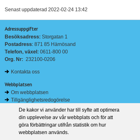
l
l
vän
a
a
Senast uppdaterad 2022-02-24 13:42
p
p
Adressuppgifter
å
å
Besöksadress: 
Storgatan 1
L
F
Postadress
: 871 85 Härnösand
i
a
Telefon, växel: 
0611-800 00
n
c
Org. Nr:
232100-0206
k
e
e
b
Kontakta oss
d
o
I
o
Webbplatsen
n
k
Om webbplatsen
Tillgänglighetsredogörelse
Om kakor
De kakor vi använder har till syfte att optimera
Pressrum
din upplevelse av vår webbplats och för att
göra förbättringar utifrån statistik om hur
Håll dig uppdaterad
webbplatsen används.
Följ Region Västernorrland på Facebook