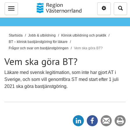
Inställninga
Sö
Meny
D
Startsida
Jobb & utbildning
Klinisk utbildning och praktik
u
BT – klinisk bastjänstgöring för läkare
ä
Frågor och svar om bastjänstgöringen
Vem ska göra BT?
r
Vem ska göra BT?
h
ä
Läkare med svensk legitimation, som inte har gjort AT i
r
Sverige, och som vill genomföra ST med start efter 1 juli
:
2021 ska göra bastjänstgöring.
D
D
Tipsa
Sk
e
e
en
ut