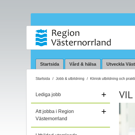
Startsida
Vård & hälsa
Utveckla Väs
D
Startsida
Jobb & utbildning
Klinisk utbildning och prakt
u
VIL
ä
+
Lediga jobb
r
h
+
Att jobba i Region
ä
Västernorrland
r
: