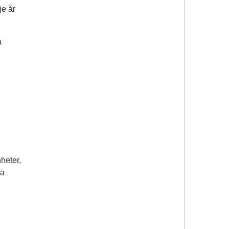
je år
a
nheter,
va