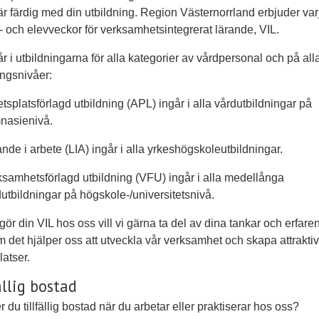
är färdig med din utbildning. Region Västernorrland erbjuder var
- och elevveckor för verksamhetsintegrerat lärande, VIL.
år i utbildningarna för alla kategorier av vårdpersonal och på all
ingsnivåer:
tsplatsförlagd utbildning (APL) ingår i alla vårdutbildningar på
nasienivå.
nde i arbete (LIA) ingår i alla yrkeshögskoleutbildningar.
ksamhetsförlagd utbildning (VFU) ingår i alla medellånga
utbildningar på högskole-/universitetsnivå.
gör din VIL hos oss vill vi gärna ta del av dina tankar och erfare
m det hjälper oss att utveckla vår verksamhet och skapa attrakti
latser.
ällig bostad
 du tillfällig bostad när du arbetar eller praktiserar hos oss?