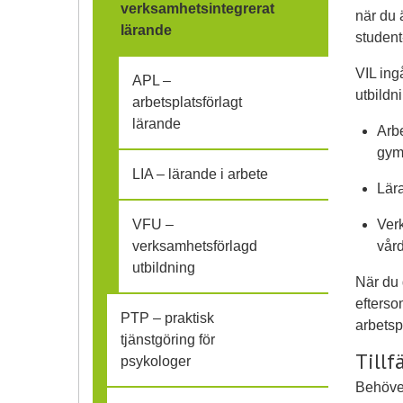
verksamhetsintegrerat
när du 
f
lärande
student
ä
VIL ing
APL –
utbildn
l
arbetsplatsförlagt
lärande
Arbe
l
gym
i
LIA – lärande i arbete
Lära
h
VFU –
Ver
verksamhetsförlagd
vård
o
utbildning
När du 
p
efterso
PTP – praktisk
arbetsp
tjänstgöring för
Tillf
psykologer
Behöver