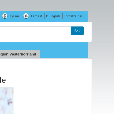
Lyssna
Lättläst
In English
Kontakta oss
k:
Sök
gion Västernorrland
de