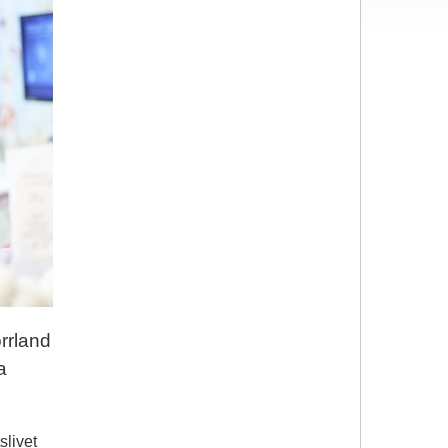
orrland
a
slivet