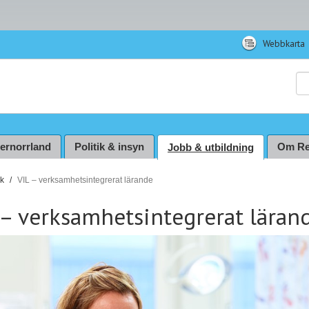
Webbkarta
Sö
ternorrland
Politik & insyn
Om Re
Jobb & utbildning
ik
VIL – verksamhetsintegrerat lärande
 – verksamhetsintegrerat läran