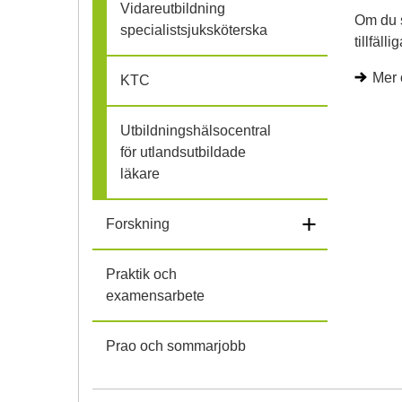
Vidareutbildning
Om du s
specialistsjuksköterska
tillfäl
Mer 
KTC
Utbildningshälsocentral
för utlandsutbildade
läkare
+
Forskning
Praktik och
examensarbete
Prao och sommarjobb