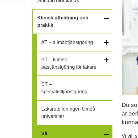
Utbildad utomlands
–
Klinisk utbildning och
praktik
f
+
ä
AT – allmäntjänstgöring
l
+
BT – klinisk
bastjänstgöring för läkare
l
i
ST –
specialisttjänstgöring
h
Du som
o
Läkarutbildningen Umeå
är oer
universitet
p
kunna
–
VIL –
Vi vill