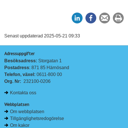
D
D
Tipsa
Sk
e
e
en
ut
l
l
vän
a
a
Senast uppdaterad 2025-05-21 09:33
p
p
Adressuppgifter
å
å
Besöksadress: 
Storgatan 1
L
F
Postadress
: 871 85 Härnösand
i
a
Telefon, växel: 
0611-800 00
n
c
Org. Nr:
232100-0206
k
e
e
b
Kontakta oss
d
o
I
o
Webbplatsen
n
k
Om webbplatsen
Tillgänglighetsredogörelse
Om kakor