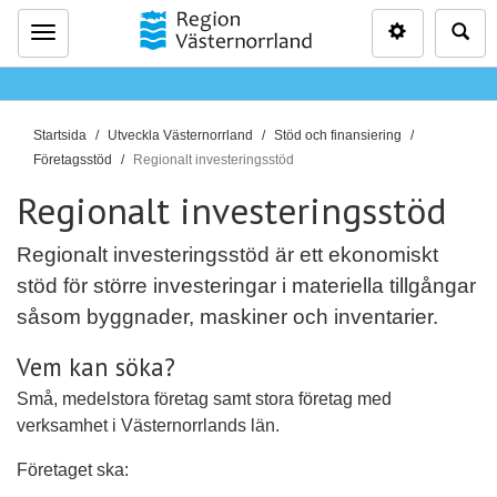
Inställninga
Sö
Meny
D
Startsida
Utveckla Västernorrland
Stöd och finansiering
u
Företagsstöd
Regionalt investeringsstöd
ä
Regionalt investeringsstöd
r
h
Regionalt investeringsstöd är ett ekonomiskt
ä
stöd för större investeringar i materiella tillgångar
r
såsom byggnader, maskiner och inventarier.
:
Vem kan söka?
Små, medelstora företag samt stora företag med
verksamhet i Västernorrlands län.
Företaget ska: