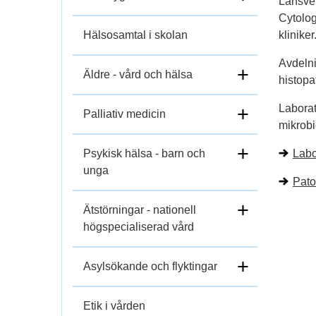
Länsver
Cytolog
Hälsosamtal i skolan
kliniker
Avdelni
+
Äldre - vård och hälsa
histopa
Laborat
+
Palliativ medicin
mikrobi
+
Psykisk hälsa - barn och
Labo
unga
Pato
+
Ätstörningar - nationell
högspecialiserad vård
+
Asylsökande och flyktingar
Etik i vården