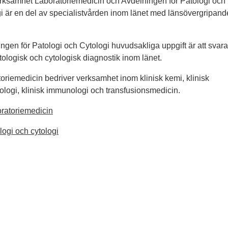
ksamhet Laboratoriemedicin och Avdelningen för Patologi och
i är en del av specialistvården inom länet med länsövergripand
.
ngen för Patologi och Cytologi huvudsakliga uppgift är att svara 
tologisk och cytologisk diagnostik inom länet.
oriemedicin bedriver verksamhet inom klinisk kemi, klinisk
ologi, klinisk immunologi och transfusionsmedicin.
ratoriemedicin
logi och cytologi