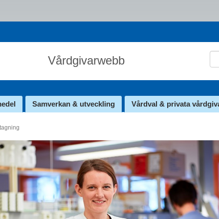
Sö
Vårdgivarwebb
medel
Samverkan & utveckling
Vårdval & privata vårdgiv
vtagning