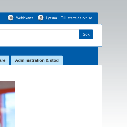
Webbkarta
Lyssna
Till startsida rvn.se
k:
Sök
are
Administration & stöd