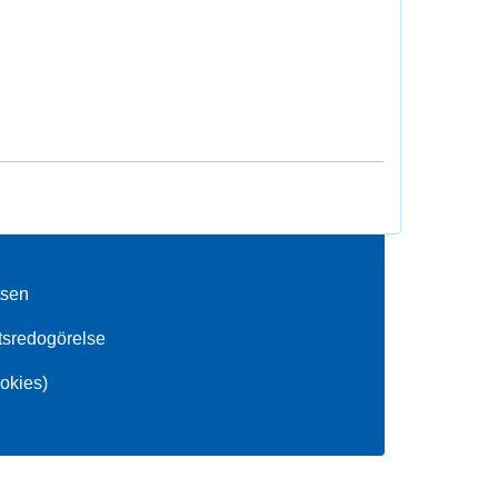
tsen
etsredogörelse
okies)