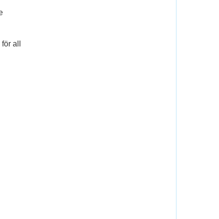
e
för all