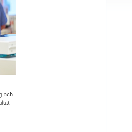
ng och
ltat