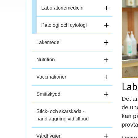
+
ä
Laboratoriemedicin
l
+
Patologi och cytologi
l
+
Läkemedel
i
+
Nutrition
h
o
+
Vaccinationer
Lab
p
+
Smittskydd
Det är
de un
Stick- och skärskada -
kan på
handläggning vid tillbud
provta
+
Vårdhygien