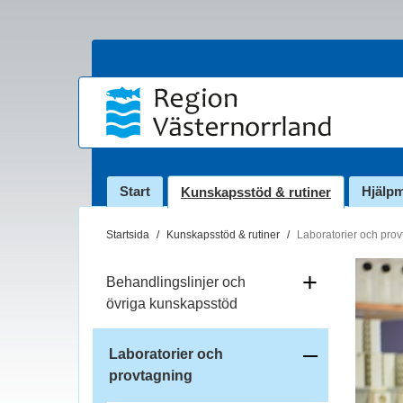
Start
Hjälp
Kunskapsstöd & rutiner
D
Startsida
Kunskapsstöd & rutiner
Laboratorier och pro
u
ä
+
Behandlingslinjer och
r
övriga kunskapsstöd
h
ä
–
Laboratorier och
r
provtagning
:
f