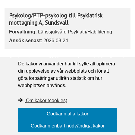
Psykolog/PTP-psykolog till Psykiatrisk
mottagning A, Sundsvall
Förvaltning:
Länssjukvård Psykiatri/Habilitering
Ansök senast:
2026-08-24
Regionekonom till Koncernekonomi, Härnösand
De kakor vi använder har till syfte att optimera
Förvaltning:
Regionledningsförvaltningen
din upplevelse av vår webbplats och för att
Ansök senast:
2026-08-31
göra förbättringar utifrån statistik om hur
webbplatsen används.
ST-läkare till Hälsocentralen Ankaret,
Om kakor (cookies)
Örnsköldsvik
Förvaltning:
Närsjukvårdsområde Norr
Godkänn alla kakor
Ansök senast:
2026-08-17
Godkänn enbart nödvändiga kakor