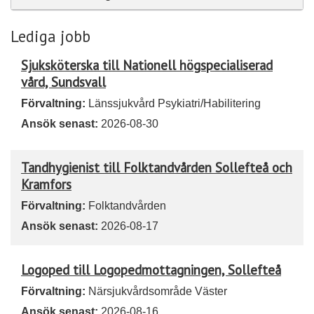
Lediga jobb
Sjuksköterska till Nationell högspecialiserad
vård, Sundsvall
Förvaltning:
Länssjukvård Psykiatri/Habilitering
Ansök senast:
2026-08-30
Tandhygienist till Folktandvården Sollefteå och
Kramfors
Förvaltning:
Folktandvården
Ansök senast:
2026-08-17
Logoped till Logopedmottagningen, Sollefteå
Förvaltning:
Närsjukvårdsområde Väster
Ansök senast:
2026-08-16