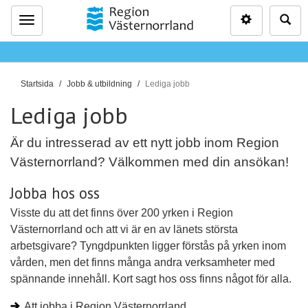
Inställninga
Sö
Meny
D
Startsida
Jobb & utbildning
Lediga jobb
u
Lediga jobb
ä
r
Är du intresserad av ett nytt jobb inom Region
h
Västernorrland? Välkommen med din ansökan!
ä
r
Jobba hos oss
:
Visste du att det finns över 200 yrken i Region
Västernorrland och att vi är en av länets största
arbetsgivare? Tyngdpunkten ligger förstås på yrken inom
vården, men det finns många andra verksamheter med
spännande innehåll. Kort sagt hos oss finns något för alla.
Att jobba i Region Västernorrland