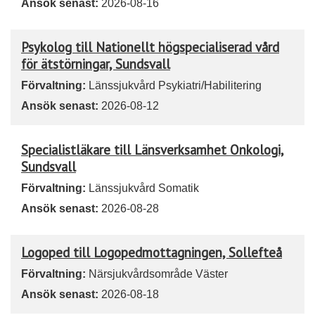
Ansök senast:
2026-08-16
Psykolog till Nationellt högspecialiserad vård
för ätstörningar, Sundsvall
Förvaltning:
Länssjukvård Psykiatri/Habilitering
Ansök senast:
2026-08-12
Specialistläkare till Länsverksamhet Onkologi,
Sundsvall
Förvaltning:
Länssjukvård Somatik
Ansök senast:
2026-08-28
Logoped till Logopedmottagningen, Sollefteå
Förvaltning:
Närsjukvårdsområde Väster
Ansök senast:
2026-08-18