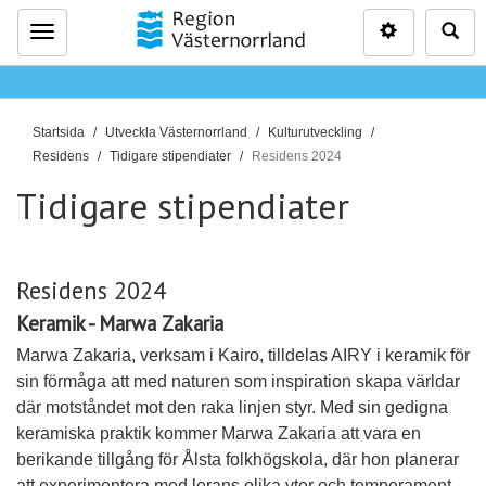
Inställninga
Sö
Meny
D
Startsida
Utveckla Västernorrland
Kulturutveckling
u
Residens
Tidigare stipendiater
Residens 2024
ä
Tidigare stipendiater
r
h
ä
r
Residens 2024
:
Keramik - Marwa Zakaria
Marwa Zakaria, verksam i Kairo, tilldelas AIRY i keramik för
sin förmåga att med naturen som inspiration skapa världar
där motståndet mot den raka linjen styr. Med sin gedigna
keramiska praktik kommer Marwa Zakaria att vara en
berikande tillgång för Ålsta folkhögskola, där hon planerar
att experimentera med lerans olika ytor och temperament.