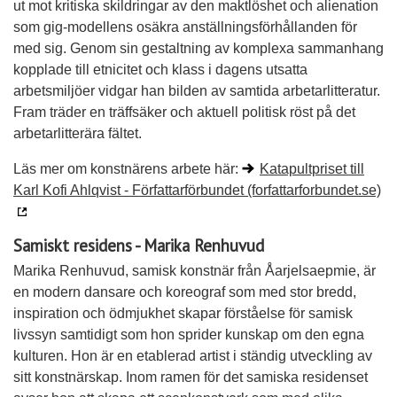
ut mot kritiska skildringar av den maktlöshet och alienation
som gig-modellens osäkra anställningsförhållanden för
med sig. Genom sin gestaltning av komplexa sammanhang
kopplade till etnicitet och klass i dagens utsatta
arbetsmiljöer vidgar han bilden av samtida arbetarlitteratur.
Fram träder en träffsäker och aktuell politisk röst på det
arbetarlitterära fältet.
Läs mer om konstnärens arbete här:
Katapultpriset till
Karl Kofi Ahlqvist - Författarförbundet (forfattarforbundet.se)
Samiskt residens - Marika Renhuvud
Marika Renhuvud, samisk konstnär från Åarjelsaepmie, är
en modern dansare och koreograf som med stor bredd,
inspiration och ödmjukhet skapar förståelse för samisk
livssyn samtidigt som hon sprider kunskap om den egna
kulturen. Hon är en etablerad artist i ständig utveckling av
sitt konstnärskap. Inom ramen för det samiska residenset