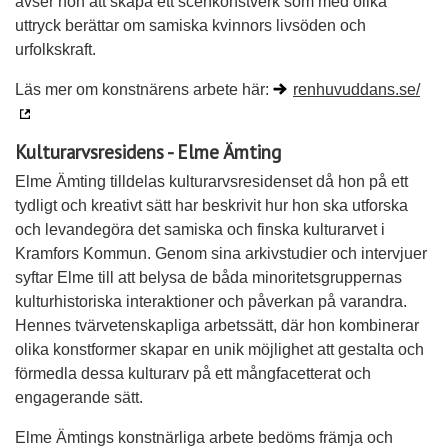
avser hon att skapa ett scenkonstverk som med olika
uttryck berättar om samiska kvinnors livsöden och
urfolkskraft.
Läs mer om konstnärens arbete här:
renhuvuddans.se/
Kulturarvsresidens - Elme Ämting
Elme Ämting tilldelas kulturarvsresidenset då hon på ett
tydligt och kreativt sätt har beskrivit hur hon ska utforska
och levandegöra det samiska och finska kulturarvet i
Kramfors Kommun. Genom sina arkivstudier och intervjuer
syftar Elme till att belysa de båda minoritetsgruppernas
kulturhistoriska interaktioner och påverkan på varandra.
Hennes tvärvetenskapliga arbetssätt, där hon kombinerar
olika konstformer skapar en unik möjlighet att gestalta och
förmedla dessa kulturarv på ett mångfacetterat och
engagerande sätt.
Elme Ämtings konstnärliga arbete bedöms främja och