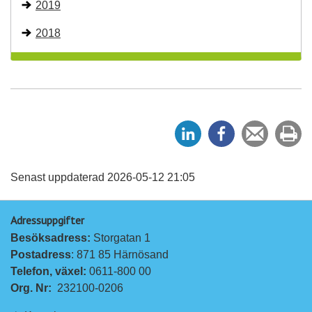
2019
2018
D
D
Tipsa
Sk
e
e
en
ut
l
l
vän
a
a
Senast uppdaterad 2026-05-12 21:05
p
p
Adressuppgifter
å
å
Besöksadress: 
Storgatan 1
L
F
Postadress
: 871 85 Härnösand
i
a
Telefon, växel: 
0611-800 00
n
c
Org. Nr:
232100-0206
k
e
e
b