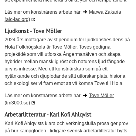
Läs mer om konstnärens arbete här:
Marwa Zakaria
(aic-iac.org)
Ljudkonst - Tove Möller
2024 års mottagare av stipendium för ljudkonstresidens på
Hola Folkhögskola är Tove Möller. Toves gedigna
projektidé som vill utforska Ångermanälven och skapa
hybrider mellan mänsklig röst och naturens ljud fångade
juryns intresse. Med ett konstnärskap som på ett
nytänkande och djuplodande sätt utforskar plats, historia
och ekologi ser vi fram emot att välkomna Tove till Hola.
Läs mer om konstnärens arbete här:
Tove Möller
(tm3000.se)
Arbetarlitteratur - Karl Kofi Ahlqvist
Karl Kofi Ahlqvists klara och verkningsfulla prosa ger prov
på hur kampglöden i tidigare svensk arbetarlitteratur bytts