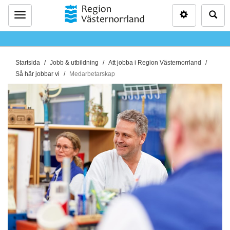
Inställninga
Sö
Meny
D
Startsida
Jobb & utbildning
Att jobba i Region Västernorrland
u
Så här jobbar vi
Medarbetarskap
ä
r
h
ä
r
: