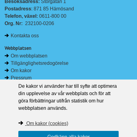
Besöksadress: 
Storgatan 1
L
F
Postadress
: 871 85 Härnösand
i
a
Telefon, växel: 
0611-800 00
n
c
Org. Nr:
232100-0206
k
e
e
b
Kontakta oss
d
o
I
o
Webbplatsen
n
k
Om webbplatsen
Tillgänglighetsredogörelse
Om kakor
Pressrum
De kakor vi använder har till syfte att optimera
Håll dig uppdaterad
din upplevelse av vår webbplats och för att
Följ Region Västernorrland på Facebook
göra förbättringar utifrån statistik om hur
Region Västernorrland i sociala medier
webbplatsen används.
Följ Region Västernorrland via RSS
Om kakor (cookies)
Godkänn alla kakor