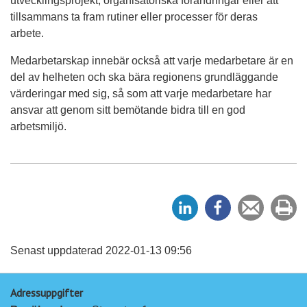
utvecklingsprojekt, organisatoriska förändringar eller att
tillsammans ta fram rutiner eller processer för deras
arbete.
Medarbetarskap innebär också att varje medarbetare är en
del av helheten och ska bära regionens grundläggande
värderingar med sig, så som att varje medarbetare har
ansvar att genom sitt bemötande bidra till en god
arbetsmiljö.
D
D
Tipsa
Sk
e
e
en
ut
l
l
vän
a
a
Senast uppdaterad 2022-01-13 09:56
p
p
Adressuppgifter
å
å