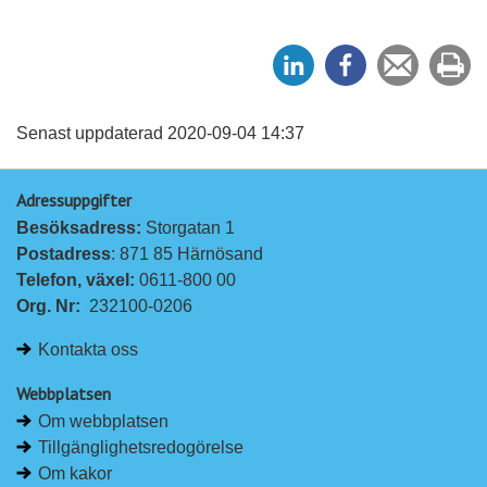
D
D
Tipsa
Sk
e
e
en
ut
l
l
vän
a
a
Senast uppdaterad 2020-09-04 14:37
p
p
Adressuppgifter
å
å
Besöksadress: 
Storgatan 1
L
F
Postadress
: 871 85 Härnösand
i
a
Telefon, växel: 
0611-800 00
n
c
Org. Nr:
232100-0206
k
e
e
b
Kontakta oss
d
o
I
o
Webbplatsen
n
k
Om webbplatsen
Tillgänglighetsredogörelse
Om kakor