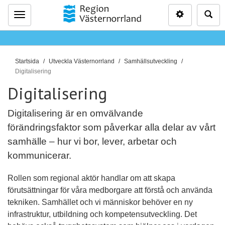
Inställninga
Sö
Meny
D
Startsida
Utveckla Västernorrland
Samhällsutveckling
u
Digitalisering
ä
Digitalisering
r
h
Digitalisering är en omvälvande
ä
förändringsfaktor som påverkar alla delar av vårt
r
samhälle – hur vi bor, lever, arbetar och
:
kommunicerar.
Rollen som regional aktör handlar om att skapa
förutsättningar för våra medborgare att förstå och använda
tekniken. Samhället och vi människor behöver en ny
infrastruktur, utbildning och kompetensutveckling. Det