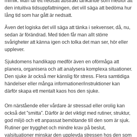
mimik. Man får ett nedsatt abstrakt tänkande som medför att
den intuitiva tidsuppfattningen, det vill säga att bedöma hur
lång tid som har gått är nedsatt.
Även det logiska det vill säga att tänka i sekvenser, då, nu,
sedan är förändrad. Med tiden får man allt större
svårigheter att känna igen och tolka det man ser, hör eller
upplever.
Sjukdomens handikapp medför även en oförmåga att
planera, organisera och att analysera komplexa situationer.
Den sjuke är också mer känslig för stress. Flera samtidiga
händelser eller många informationer/instruktioner kan
därför skapa ett mentalt kaos hos den sjuke.
Om närstående eller vårdare är stressad eller orolig kan
också det ”smitta”. Därför är det viktigt med rutiner, struktur,
god miljö och ett anpassat bemötande till den som är sjuk.
Rutiner ger trygghet och mindre krav på beslut,
valsituationer minskar den upplevda stressen hos den som