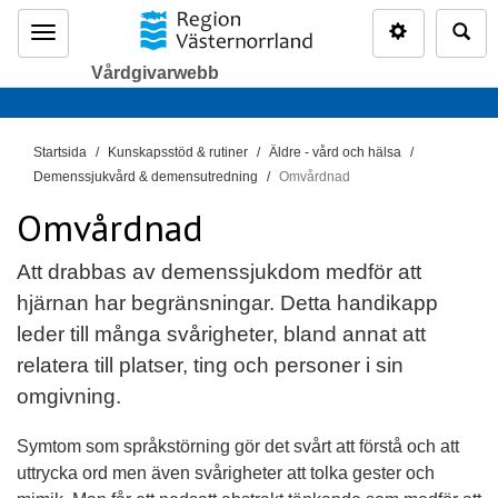
Inställninga
Sö
Meny
Vårdgivarwebb
D
Startsida
Kunskapsstöd & rutiner
Äldre - vård och hälsa
u
Demenssjukvård & demensutredning
Omvårdnad
ä
Omvårdnad
r
h
Att drabbas av demenssjukdom medför att
ä
hjärnan har begränsningar. Detta handikapp
r
leder till många svårigheter, bland annat att
:
relatera till platser, ting och personer i sin
omgivning.
Symtom som språkstörning gör det svårt att förstå och att
uttrycka ord men även svårigheter att tolka gester och