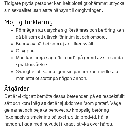
Tidigare pryda personer kan helt plötsligt ohämmat uttrycka
sin sexualitet utan att ta hänsyn till omgivningen.
Möjlig förklaring
Förmågan att uttrycka sig försämras och beröring kan
då bli som ett uttryck för intimitet och omsorg.
Behov av närhet som ej är tillfredsställt.
Otrygghet.
Man kan börja säga ”fula ord”, på grund av sin störda
språkförståelse.
Svårighet att känna igen sin partner kan medföra att
man istället stöter på någon annan.
Åtgärder
Det är viktigt att bemöta dessa beteenden på ett respektfullt
sätt och kom ihåg att det är sjukdomen ”som pratar”. Våga
ge närhet och bejaka behovet av kroppslig beröring
(exempelvis smekning på axeln, sitta bredvid, hålla
handen, ligga med huvudet i knäet, stryka över håret).