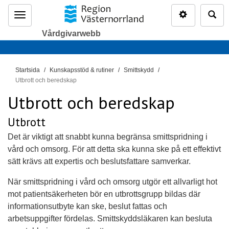
Inställninga
Sö
Meny
Vårdgivarwebb
D
Startsida
Kunskapsstöd & rutiner
Smittskydd
u
Utbrott och beredskap
ä
Utbrott och beredskap
r
h
Utbrott
ä
Det är viktigt att snabbt kunna begränsa smittspridning i
r
vård och omsorg. För att detta ska kunna ske på ett effektivt
:
sätt krävs att expertis och beslutsfattare samverkar.
När smittspridning i vård och omsorg utgör ett allvarligt hot
mot patientsäkerheten bör en utbrottsgrupp bildas där
informationsutbyte kan ske, beslut fattas och
arbetsuppgifter fördelas. Smittskyddsläkaren kan besluta