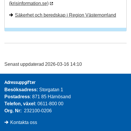
(krisinformation.se)
Säkerhet och beredskap i Region Västernorrland
Senast uppdaterad 2026-03-16 14:10
Adressuppgifter
Besöksadress: 
Storgatan 1
Postadress
: 871 85 Härnösand
Telefon, växel: 
0611-800 00
Org. Nr:
232100-0206
Kontakta oss