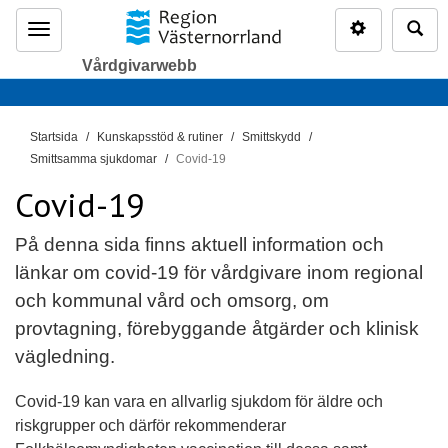
Inställninga
Sö
Meny
Vårdgivarwebb
D
Startsida
Kunskapsstöd & rutiner
Smittskydd
u
Smittsamma sjukdomar
Covid-19
ä
Covid-19
r
h
På denna sida finns aktuell information och
ä
länkar om covid-19 för vårdgivare inom regional
r
och kommunal vård och omsorg, om
:
provtagning, förebyggande åtgärder och klinisk
vägledning.
Covid-19 kan vara en allvarlig sjukdom för äldre och
riskgrupper och därför rekommenderar